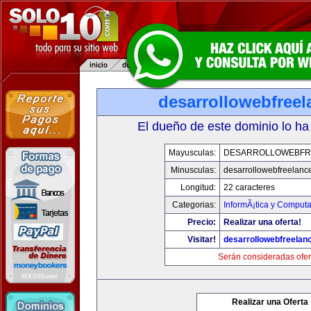
desarrollowebfree
El dueño de este dominio lo ha
Mayusculas:
DESARROLLOWEBFR
Minusculas:
desarrollowebfreelanc
Longitud:
22 caracteres
Categorias:
InformÃ¡tica y Computa
Precio:
Realizar una oferta!
Visitar!
desarrollowebfreelan
Serán consideradas ofer
Realizar una Oferta