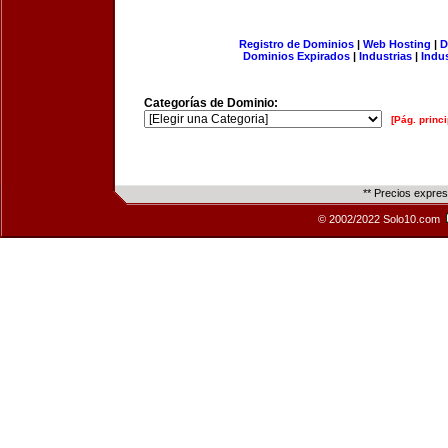
Registro de Dominios
|
Web Hosting
|
D
Dominios Expirados
|
Industrias
|
Indu
Categorías de Dominio:
[Pág. princi
** Precios expre
© 2002/2022 Solo10.com