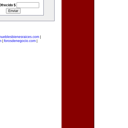
Ofrecido $
mueblesbienesraices.com
|
m
|
forosdenegocio.com
|