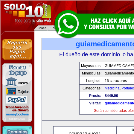
guiamedicament
El dueño de este dominio lo ha
Mayusculas:
GUIAMEDICAME
Minusculas:
guiamedicamento
Longitud:
16 caracteres
Categorias:
Medicina
,
Portale
Precio:
$449.00
Visitar!
guiamedicament
Serán consideradas ofer
R