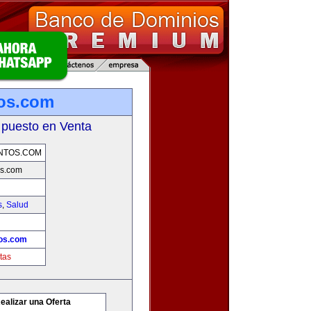
os.com
 puesto en Venta
NTOS.COM
s.com
s
,
Salud
os.com
tas
ealizar una Oferta