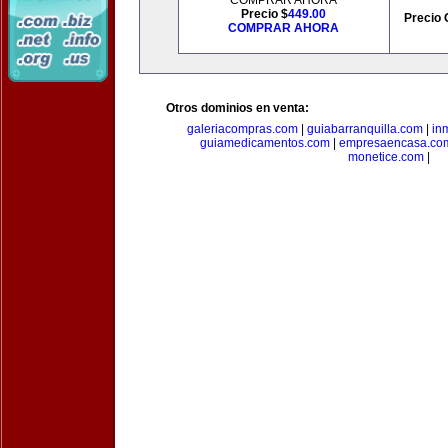
COMPRAR AHORA
Precio $
449.00
Precio 
COMPRAR AHORA
Otros dominios en venta:
galeriacompras.com
|
guiabarranquilla.com
|
in
guiamedicamentos.com
|
empresaencasa.co
monetice.com
|