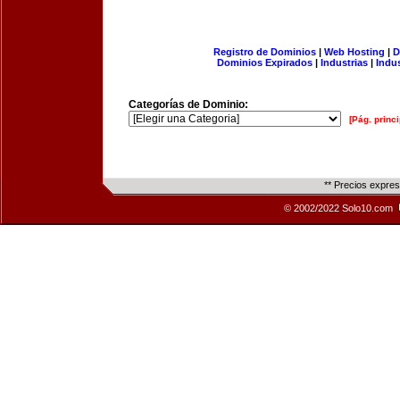
Registro de Dominios
|
Web Hosting
|
D
Dominios Expirados
|
Industrias
|
Indu
Categorías de Dominio:
[Pág. princi
** Precios expre
© 2002/2022 Solo10.com