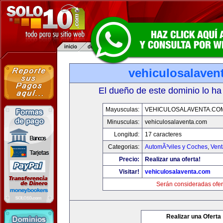
vehiculosalaven
El dueño de este dominio lo ha
Mayusculas:
VEHICULOSALAVENTA.CO
Minusculas:
vehiculosalaventa.com
Longitud:
17 caracteres
Categorias:
AutomÃ³viles y Coches
,
Vent
Precio:
Realizar una oferta!
Visitar!
vehiculosalaventa.com
Serán consideradas ofer
Realizar una Oferta