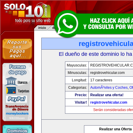
registrovehicul
El dueño de este dominio lo ha
Mayusculas:
REGISTROVEHICULAR.
Minusculas:
registrovehicular.com
Longitud:
17 caracteres
Categorias:
AutomÃ³viles y Coches
,
Of
Precio:
Realizar una oferta!
Visitar!
registrovehicular.com
Serán consideradas ofer
Realizar una Oferta