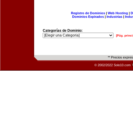
Registro de Dominios
|
Web Hosting
|
D
Dominios Expirados
|
Industrias
|
Indu
Categorías de Dominio:
[Pág. princi
** Precios expre
© 2002/2022 Solo10.com