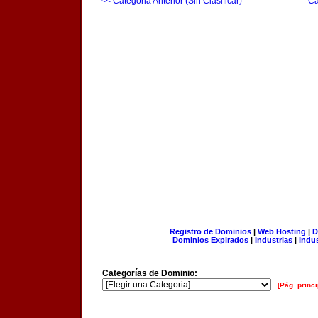
<< Categoria Anterior (Sin Clasificar)
Ca
Registro de Dominios
|
Web Hosting
|
D
Dominios Expirados
|
Industrias
|
Indu
Categorías de Dominio:
[Pág. princi