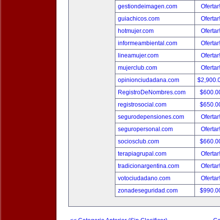
gestiondeimagen.com
Ofertar
guiachicos.com
Ofertar
hotmujer.com
Ofertar
informeambiental.com
Ofertar
lineamujer.com
Ofertar
mujerclub.com
Ofertar
opinionciudadana.com
$2,900.
RegistroDeNombres.com
$600.0
registrosocial.com
$650.0
segurodepensiones.com
Ofertar
seguropersonal.com
Ofertar
sociosclub.com
$660.0
terapiagrupal.com
Ofertar
tradicionargentina.com
Ofertar
votociudadano.com
Ofertar
zonadeseguridad.com
$990.0