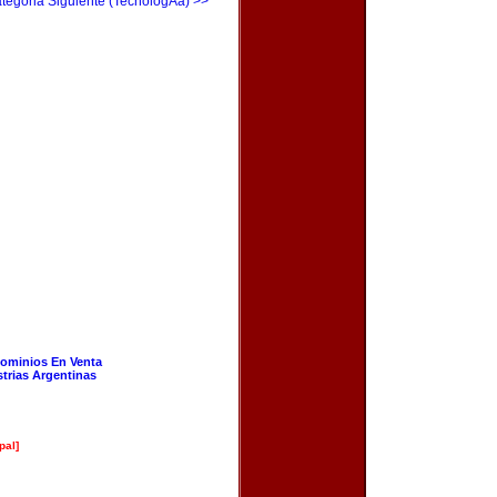
tegoria Siguiente (TecnologÃ­a) >>
ominios En Venta
strias Argentinas
pal]