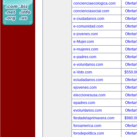
concienciaecologica.com
Ofertar
concienciasocial.com
Ofertar
e-ciudadanos.com
Ofertar
e-comunidad.com
Ofertar
e-jovenes.com
Ofertar
e-Mujer.com
Ofertar
e-mujeres.com
Ofertar
e-padres.com
Ofertar
e-voluntarios.com
Ofertar
e-Voto.com
$550.0
eciudadanos.com
Ofertar
ejovenes.com
Ofertar
eleccionesusa.com
Ofertar
epadres.com
Ofertar
evoluntarios.com
Ofertar
fiestadelaprimavera.com
$980.0
foroamerica.com
Ofertar
forodepolitica.com
Ofertar